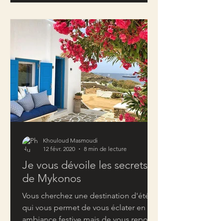
Khouloud Masmoudi
12 févr. 2020
8 min de lecture
Je vous dévoile les secrets
de Mykonos
Vous cherchez une destination d'été
qui vous permet de vous éclater en
ambiance festive mais de vous reposer