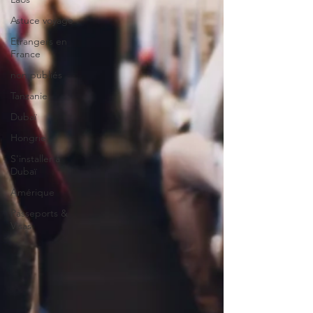
Astuce voyage
Etrangers en
France
non publiés
Tanzanie
Dubaï
Hongrie
S'installer à
Dubaï
Amérique
Passeports &
Visas