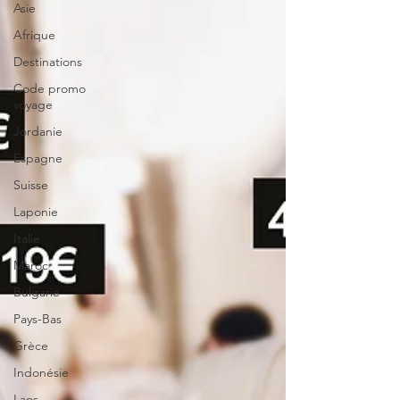
Asie
Afrique
Destinations
Code promo
voyage
Jordanie
Espagne
Suisse
Laponie
Italie
Maroc
Bulgarie
Pays-Bas
Grèce
Indonésie
Laos