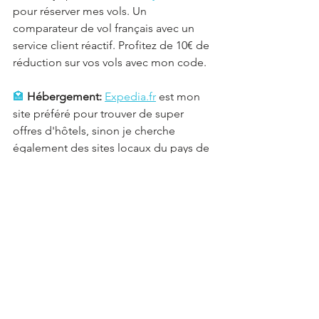
pour réserver mes vols. Un 
comparateur de vol français avec un 
service client réactif. Profitez de 10€ de 
réduction sur vos vols avec mon code.  
🏩
Hébergement:
Expedia.fr
 est mon 
site préféré pour trouver de super 
offres d'hôtels, sinon je cherche 
également des sites locaux du pays de 
destination pour trouver les petits 
logements locaux.   
💰
Cashback:
 J'active toujours 
iGraal
avant d'effectuer mes réservations de 
vols, hôtels, locations de voiture, mais 
également avant de faire mon 
shopping quotidien en ligne. 3€ sont 
offerts à l'inscription.