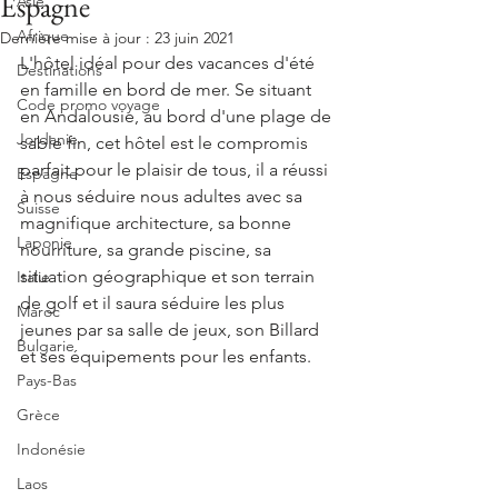
Espagne
Asie
Afrique
Dernière mise à jour :
23 juin 2021
L'hôtel idéal pour des vacances d'été 
Destinations
en famille en bord de mer. Se situant 
Code promo voyage
en Andalousie, au bord d'une plage de 
Jordanie
sable fin, cet hôtel est le compromis 
parfait pour le plaisir de tous, il a réussi 
Espagne
à nous séduire nous adultes avec sa 
Suisse
magnifique architecture, sa bonne 
Laponie
nourriture, sa grande piscine, sa 
situation géographique et son terrain 
Italie
de golf et il saura séduire les plus 
Maroc
jeunes par sa salle de jeux, son Billard 
Bulgarie
et ses équipements pour les enfants.
Pays-Bas
Grèce
Indonésie
Laos