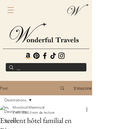
Post
S'inscrire
Destinations
Khouloud Masmoudi
Destinations
2 oct. 2020
3 min de lecture
Excellent hôtel familial en
Europe