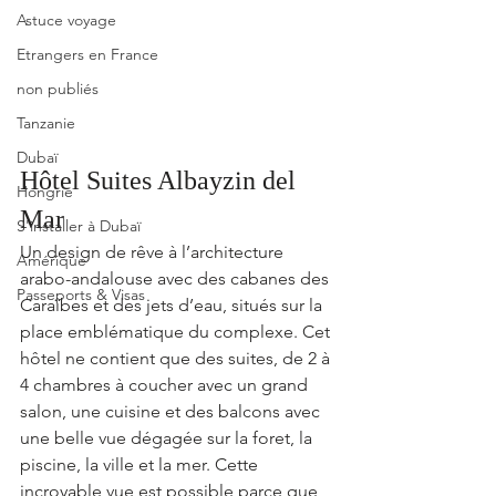
Astuce voyage
Etrangers en France
non publiés
Tanzanie
Dubaï
Hôtel Suites Albayzin del 
Hongrie
Mar
S'installer à Dubaï
U
n design de rêve à l’architecture 
Amérique
arabo-andalouse avec des cabanes des 
Passeports & Visas
Caraïbes et des jets d’eau, situés sur la 
place emblématique du complexe.
 Cet 
hôtel ne contient que des suites, de 2 à 
4 chambres à coucher avec un grand 
salon, une cuisine et des balcons avec 
une belle vue dégagée sur la foret, la 
piscine, la ville et la mer. Cette 
incroyable vue est possible parce que 